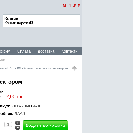
м. Львів
Кошик
Кошик порожній
фірму
Оплата
Доставка
Контакти
ором
ника ВАЗ 2101-07 пластмасова з фіксатором
ксатором
а:
12,00 грн.
а:
икул:
2108-6104064-01
обник:
ДААЗ