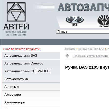
інтернет-магазин
автозапчастин
Головна
Автозапчастини ВАЗ
Р
У нас ви можете придбати:
Автозапчастини ВАЗ
Перемикач світла, поворотів
Автозапчастини Daewoo
Ручка ВАЗ 2105 вну
Автозапчастини CHEVROLET
Автокосметика
Автохімія
Аксесуари
Акумулятори