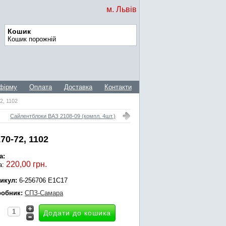
м. Львів
Кошик
Кошик порожній
фірму
Оплата
Доставка
Контакти
2, 1102
Сайлентблоки ВАЗ 2108-09 (компл. 4шт.)
70-72, 1102
а:
220,00 грн.
а:
икул:
6-256706 Е1С17
обник:
СПЗ-Самара