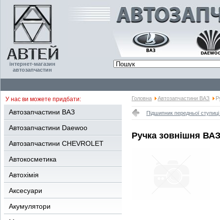
інтернет-магазин
автозапчастин
Головна
Автозапчастини ВАЗ
Р
У нас ви можете придбати:
Автозапчастини ВАЗ
Підшипник передньої ступиці
Автозапчастини Daewoo
Ручка зовнішня ВАЗ 
Автозапчастини CHEVROLET
Автокосметика
Автохімія
Аксесуари
Акумулятори