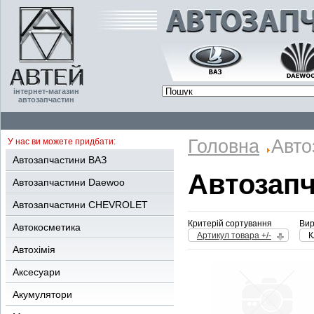
інтернет-магазин
автозапчастин
Головна
Авто
У нас ви можете придбати:
Автозапчастини ВАЗ
Автозап
Автозапчастини Daewoo
Автозапчастини CHEVROLET
Критерій сортування
Вир
Автокосметика
Артикул товара +/-
К
Автохімія
Аксесуари
Акумулятори