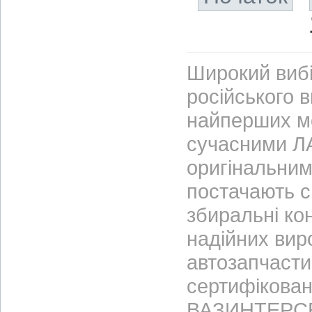
Широкий вибі
російського 
найперших м
сучасними ЛА
оригінальним
постачають с
збиральні ко
надійних вир
автозапчасти
сертифікован
ВАЗИНТЕРСЕР