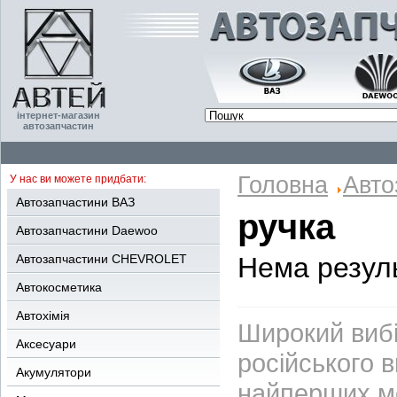
інтернет-магазин
автозапчастин
Головна
Авто
У нас ви можете придбати:
Автозапчастини ВАЗ
ручка
Автозапчастини Daewoo
Автозапчастини CHEVROLET
Нема резуль
Автокосметика
Автохімія
Широкий вибі
Аксесуари
російського 
Акумулятори
найперших м