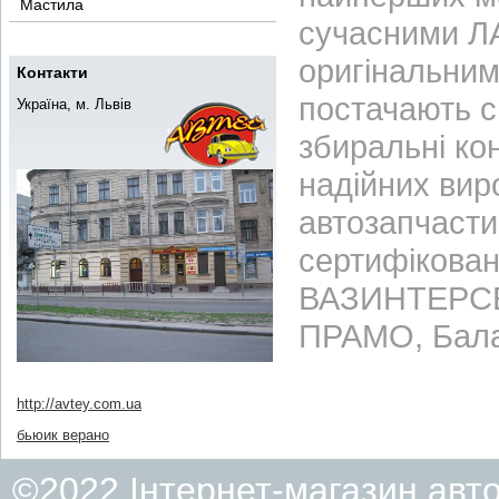
Мастила
сучасними ЛА
оригінальним
Контакти
постачають с
Україна, м. Львів
збиральні ко
надійних вир
автозапчасти
сертифікован
ВАЗИНТЕРСЕР
ПРАМО, Бала
http://avtey.com.ua
бьюик верано
©2022 Інтернет-магазин авт