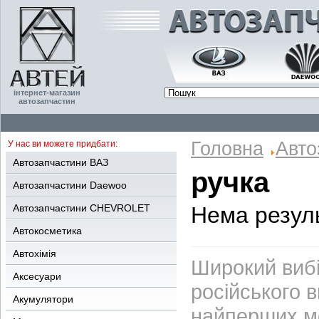
інтернет-магазин
автозапчастин
Головна
Авто
У нас ви можете придбати:
Автозапчастини ВАЗ
ручка
Автозапчастини Daewoo
Автозапчастини CHEVROLET
Нема резуль
Автокосметика
Автохімія
Широкий вибі
Аксесуари
російського 
Акумулятори
найперших м