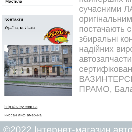
Мастила
сучасними ЛА
оригінальним
Контакти
постачають с
Україна, м. Львів
збиральні ко
надійних вир
автозапчасти
сертифікован
ВАЗИНТЕРСЕР
ПРАМО, Бала
http://avtey.com.ua
ниссан лиф америка
©2022 Інтернет-магазин авт