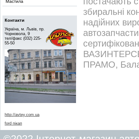
постачають с
Мастила
збиральні ко
надійних вир
Контакти
Україна, м. Львів, пр.
автозапчасти
Чорновола, 9
тел/факс (032) 225-
сертифікован
55-50
ВАЗИНТЕРСЕР
ПРАМО, Бала
http://avtey.com.ua
ford пікап
©2022 Інтернет-магазин авт