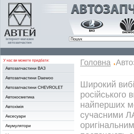
інтернет-магазин
автозапчастин
Головна
Авто
У нас ви можете придбати:
Автозапчастини ВАЗ
Автозапчастини Daewoo
Широкий вибі
Автозапчастини CHEVROLET
російського 
Автокосметика
найперших м
Автохімія
сучасними ЛА
Аксесуари
оригінальним
Акумулятори