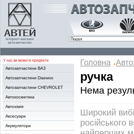
інтернет-магазин
автозапчастин
Головна
Авто
У нас ви можете придбати:
Автозапчастини ВАЗ
ручка
Автозапчастини Daewoo
Автозапчастини CHEVROLET
Нема резуль
Автокосметика
Автохімія
Широкий вибі
Аксесуари
російського 
Акумулятори
найперших м