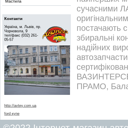
Мастила
сучасними ЛА
оригінальним
Контакти
постачають с
Україна, м. Львів, пр.
Чорновола, 9
збиральні ко
тел/факс (032) 261-
05-57
надійних вир
автозапчасти
сертифікован
ВАЗИНТЕРСЕР
ПРАМО, Бала
http://avtey.com.ua
ford купе
©2022 Інтернет-магазин авт