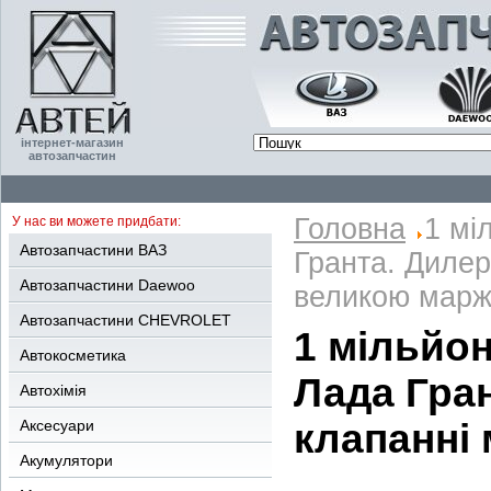
інтернет-магазин
автозапчастин
Головна
1 мі
У нас ви можете придбати:
Автозапчастини ВАЗ
Гранта. Дилер
Автозапчастини Daewoo
великою мар
Автозапчастини CHEVROLET
1 мільйон
Автокосметика
Лада Гра
Автохімія
Аксесуари
клапанні
Акумулятори