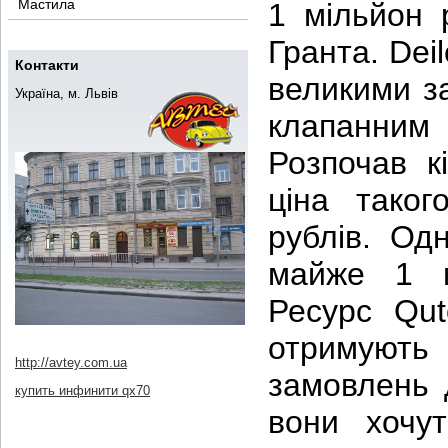
Мастила
1 мільйон 
Гранта. Dei
Контакти
великими з
Україна, м. Львів
клапанним
Розпочав к
ціна таког
рублів. Од
майже 1 м
Ресурс Qu
отримують
http://avtey.com.ua
замовлень д
купить инфинити qx70
вони хочу