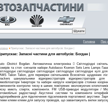
Головна
Про 
оловна
Припускає: Запасні частини для автобусів: Богдан |
рипускає: Запасні частини для автобусів: Богдан |
uto -District Bogdan. Автоматична електроніка  Світлодіодні світи
озмірів та стоп -сигналів набори Autolasso Ksenon Sets Lens Lamps Гаа
вітлодіодні світлодіодні світлодіодні світлодіодні світлодіодні кулі дл
AMS Talion Talion, для перевірки світильників Всесвітніх щоденних л
rackers шанувальники відеореєстраторів відеореєстраторів для
ммобілізатори Інвертори та набори напруги компресорів стоянки коорінн
омпонентів контролю тиску в шиних повітряних зволожуючих клопотників
иску миють спирти, компоненти. FM USB-приводні модулятори / Micr
втомобільні радіостанції Акустичні системи та компоненти інтерфе
адіоприймачів для підключення підсилювачів портативної акустики. Заря
леми клеми клеми для запуску проводів, що завантажують вилки запуску