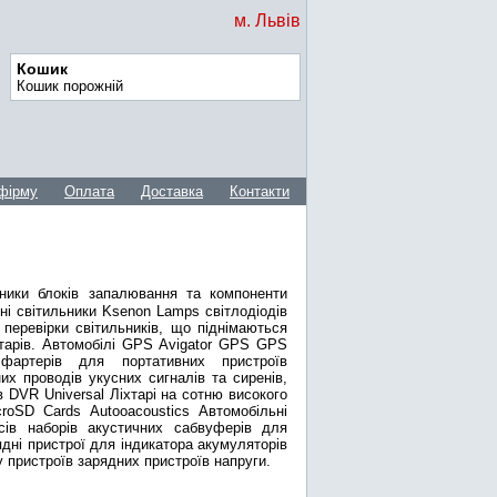
м. Львів
Кошик
Кошик порожній
фірму
Оплата
Доставка
Контакти
льники блоків запалювання та компоненти
зні світильники Ksenon Lamps світлодіодів
я перевірки світильників, що піднімаються
іхтарів. Автомобілі GPS Avigator GPS GPS
 фартерів для портативних пристроїв
их проводів укусних сигналів та сиренів,
 DVR Universal Ліхтарі на сотню високого
oSD Cards Autooacoustics Автомобільні
йсів наборів акустичних сабвуферів для
дні пристрої для індикатора акумуляторів
 пристроїв зарядних пристроїв напруги.