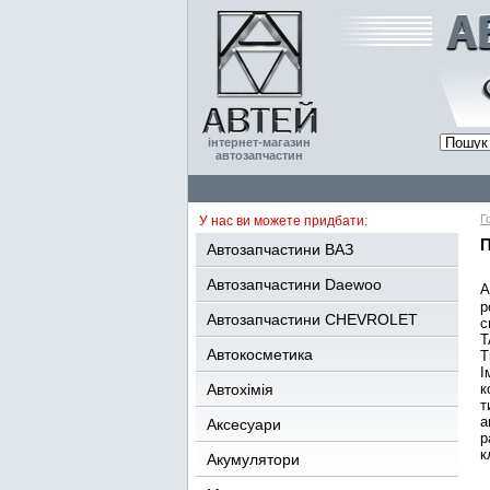
інтернет-магазин
автозапчастин
Г
У нас ви можете придбати:
П
Автозапчастини ВАЗ
Автозапчастини Daewoo
A
р
Автозапчастини CHEVROLET
с
T
Автокосметика
T
І
Автохімія
к
т
а
Аксесуари
р
к
Акумулятори