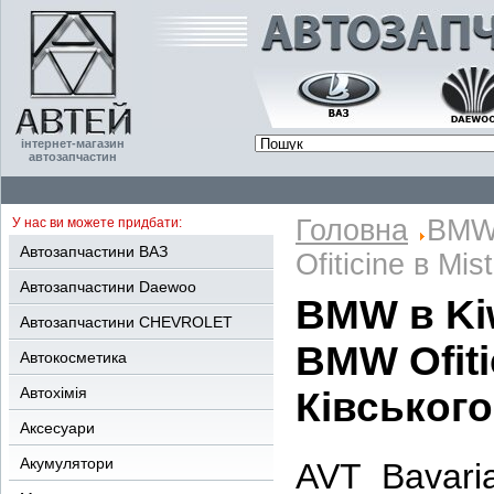
інтернет-магазин
автозапчастин
Головна
BMW 
У нас ви можете придбати:
Автозапчастини ВАЗ
Ofiticine в Mis
Автозапчастини Daewoo
BMW в Kiw
Автозапчастини CHEVROLET
BMW Ofitic
Автокосметика
Автохімія
Ківського
Аксесуари
Акумулятори
AVT Bavaria