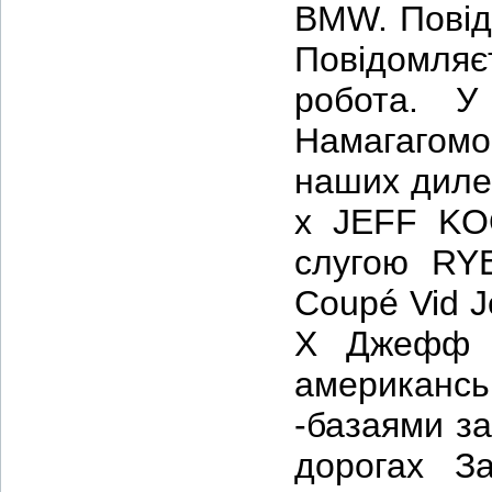
BMW. Повід
Повідомляє
робота. У
Намагагомос
наших дилер
x JEFF KOO
слугою RY
Coupé Vid J
X Джефф К
американс
-базаями за
дорогах За