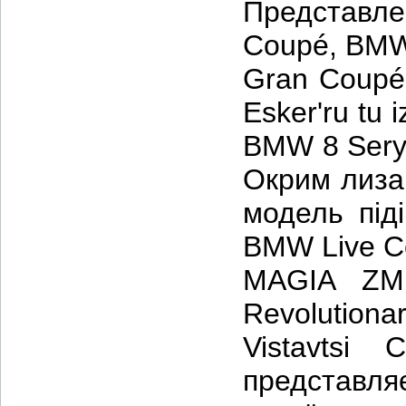
Представ
Coupé, BMW 
Gran Coupé.
Esker'ru tu 
BMW 8 Sery S
Окрим лиза
модель під
BMW Live Co
MAGIA ZM
Revolutiona
Vistavtsi
представл