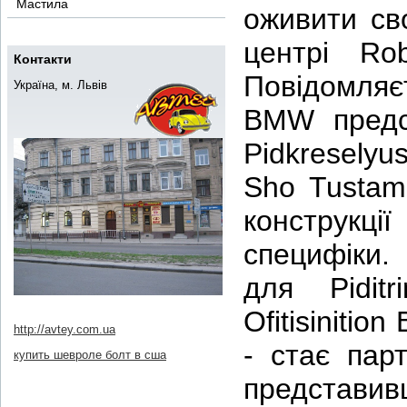
Мастила
оживити св
центрі Rob
Контакти
Повідомля
Україна, м. Львів
BMW предс
Pidkreselyu
Sho Tustam
конструк
специфіки.
для Pidit
Ofitisinitio
http://avtey.com.ua
- стає пар
купить шевроле болт в сша
представив