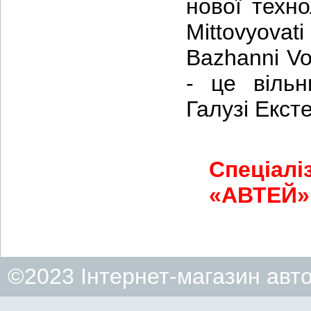
нової техно
Mittovyova
Bazhanni Vo
- це вільн
Галузі Ексте
Спеціалі
«АВТЕЙ» 
©2023 Інтернет-магазин авт