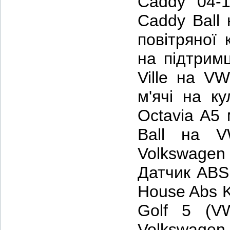
Caddy 04-1
Caddy Ball 
повітряної 
на підтримц
Ville на VW
м'ячі на к
Octavia A5 
Ball на V
Volkswagen 
Датчик ABS 
House Abs K
Golf 5 (V
Volkswagen 