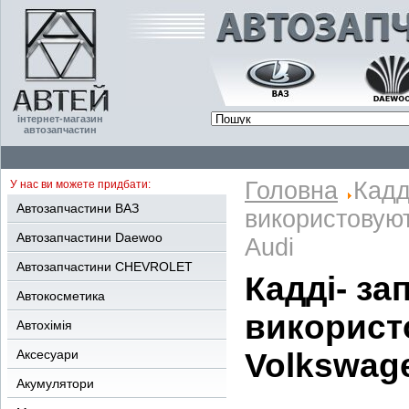
інтернет-магазин
автозапчастин
Головна
Кадд
У нас ви можете придбати:
Автозапчастини ВАЗ
використовуют
Автозапчастини Daewoo
Audi
Автозапчастини CHEVROLET
Кадді- за
Автокосметика
використ
Автохімія
Аксесуари
Volkswage
Акумулятори