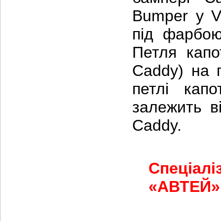
Bumper у V
під фарбо
Петля капо
Caddy) на 
петлі кап
залежить в
Caddy.
Спеціалі
«АВТЕЙ» 