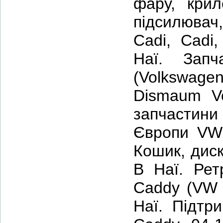
фару, крил
підсилювач,
Cadi, Cadi
Наї. Запч
(Volkswage
Dismaum V
запчастин
Європи VW,
Кошик, диск
В Наї. Рет
Caddy (VW 
Наї. Підтр