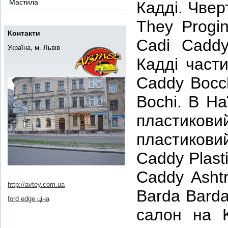
Мастила
Кадді. Чвер
They Progi
Контакти
Cadi Caddy
Україна, м. Львів
Кадді част
Caddy Bocch
Bochi. В На
пластико
пластикови
Caddy Plast
Caddy Asht
http://avtey.com.ua
Barda Barda
ford edge ціна
салон на K