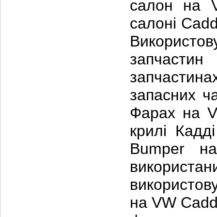
салон на 
салоні Cadd
Використо
запчастин
запчастин
запасних ч
Фарах на V
крилі Кадд
Bumper на
використа
використову
на VW Caddy