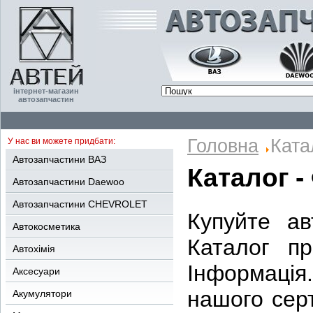
інтернет-магазин
автозапчастин
Головна
Ката
У нас ви можете придбати:
Автозапчастини ВАЗ
Каталог -
Автозапчастини Daewoo
Автозапчастини CHEVROLET
Купуйте ав
Автокосметика
Каталог пр
Автохімія
Інформаці
Аксесуари
нашого серт
Акумулятори