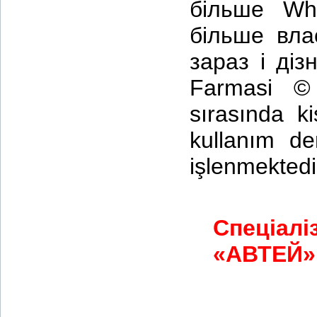
більше Wh
більше вла
зараз і діз
Farmasi © 
sırasında ki
kullanım de
işlenmektedi
Спеціалі
«АВТЕЙ» 