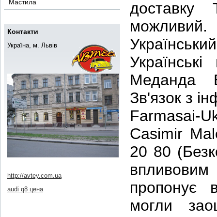
Мастила
доставку 
можливий.
Контакти
Українськ
Україна, м. Львів
Українські
Меданда Б
Зв'язок з і
Farmasai-Uk
Casimir Mal
20 80 (Без
впливовим 
http://avtey.com.ua
пропонує 
audi q8 цена
могли зао