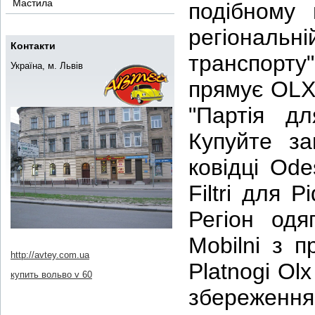
Мастила
подібному 
регіональні
Контакти
транспорту
Україна, м. Львів
прямує OLX 
"Партія дл
Купуйте за
ковідці Ode
Filtri для 
Регіон одяг
Mobilni з п
http://avtey.com.ua
Platnogi Ol
купить вольво v 60
збереженн