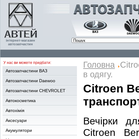
інтернет-магазин
автозапчастин
Головна
Citr
У нас ви можете придбати:
Автозапчастини ВАЗ
в одягу.
Автозапчастини Daewoo
Citroen B
Автозапчастини CHEVROLET
транспорт
Автокосметика
Автохімія
Вечірки дл
Аксесуари
Citroen Be
Акумулятори