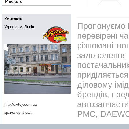
Мастила
Контакти
Пропонуємо В
Україна, м. Львів
перевірені ч
різноманітно
задоволення 
постачальник
приділяється 
діловому імі
брендів, пре
автозапчасти
http://avtey.com.ua
PMC, DAEWO
крайслер із сша