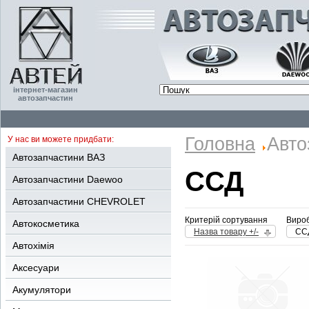
інтернет-магазин
автозапчастин
Головна
Авто
У нас ви можете придбати:
Автозапчастини ВАЗ
ССД
Автозапчастини Daewoo
Автозапчастини CHEVROLET
Критерій сортування
Вироб
Автокосметика
Назва товару +/-
СС
Автохімія
Аксесуари
Акумулятори