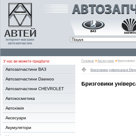
інтернет-магазин
автозапчастин
Головна
Аксесуари
Бризговики 
У нас ви можете придбати:
Автозапчастини ВАЗ
Бризговики універсальні Eleg
Автозапчастини Daewoo
Бризговики універс
Автозапчастини CHEVROLET
Автокосметика
Автохімія
Аксесуари
Акумулятори