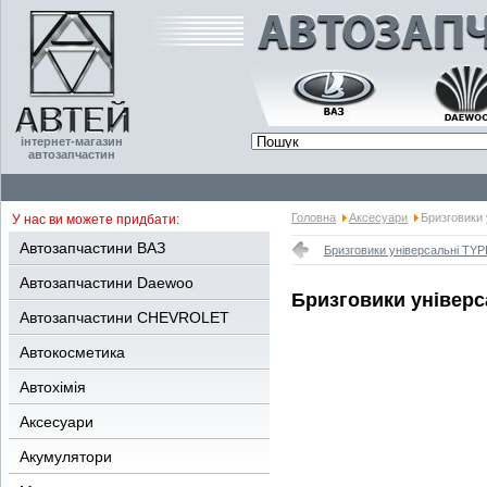
інтернет-магазин
автозапчастин
Головна
Аксесуари
Бризговики 
У нас ви можете придбати:
Автозапчастини ВАЗ
Бризговики універсальні TYP
Автозапчастини Daewoo
Бризговики універса
Автозапчастини CHEVROLET
Автокосметика
Автохімія
Аксесуари
Акумулятори