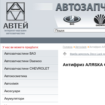
інтернет-магазин
автозапчастин
Головна
Автохімія
Антифриз АЛ
У нас ви можете придбати:
Автозапчастини ВАЗ
Фарба-аерозоль Deco Lack 
Автозапчастини Daewoo
Антифриз АЛЯSКА G1
Автозапчастини CHEVROLET
Автокосметика
Автохімія
Аксесуари
Акумулятори