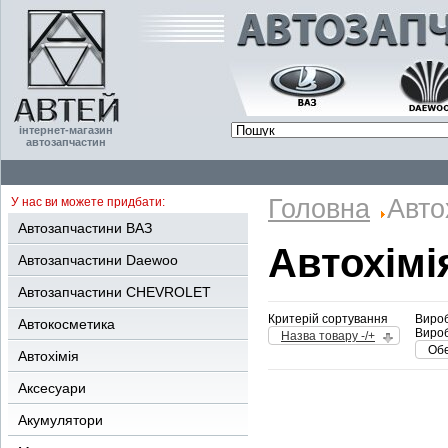
інтернет-магазин
автозапчастин
Головна
Авто
У нас ви можете придбати:
Автозапчастини ВАЗ
Автохімі
Автозапчастини Daewoo
Автозапчастини CHEVROLET
Критерій сортування
Вироб
Автокосметика
Вироб
Назва товару -/+
Обе
Автохімія
Аксесуари
Акумулятори