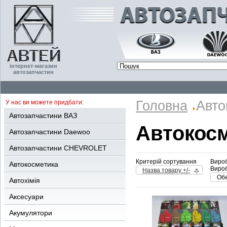
інтернет-магазин
автозапчастин
Головна
Авто
У нас ви можете придбати:
Автозапчастини ВАЗ
Автокос
Автозапчастини Daewoo
Автозапчастини CHEVROLET
Критерій сортування
Вироб
Автокосметика
Вироб
Назва товару +/-
Обе
Автохімія
Аксесуари
Акумулятори