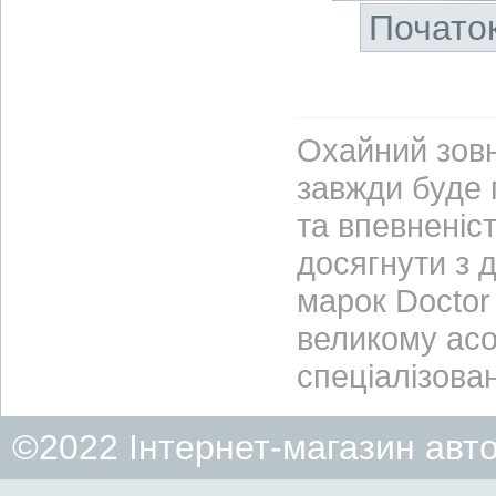
Почато
Охайний зовн
завжди буде 
та впевненіст
досягнути з 
марок Doctor 
великому асо
спеціалізова
©2022 Інтернет-магазин авт