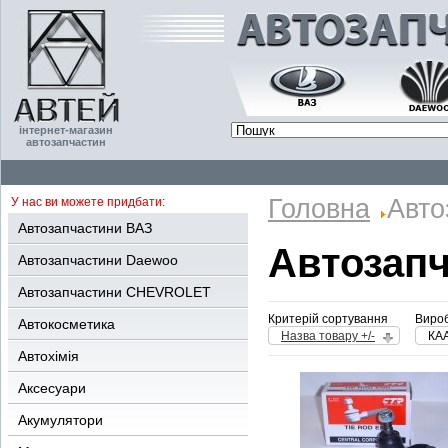
інтернет-магазин
автозапчастин
Головна
Авто
У нас ви можете придбати:
Автозапчастини ВАЗ
Автозап
Автозапчастини Daewoo
Автозапчастини CHEVROLET
Критерій сортування
Вироб
Автокосметика
Назва товару +/-
КА
Автохімія
Аксесуари
Акумулятори