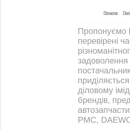
Початок
Поп
Пропонуємо В
перевірені ч
різноманітно
задоволення 
постачальник
приділяється 
діловому імі
брендів, пре
автозапчасти
PMC, DAEWO