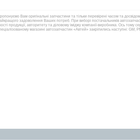
ропонуємо Вам оригінальні запчастини та тільки перевірені часом та досвідом
айкращого задоволення Ваших потреб. При виборі постачальників автозапчаст
кості продукції, авторитету та діловому іміджу компанії-виробника. Ось тому с
пеціалізованому магазині автозапчастин «Автей» закріпились наступні: GM,