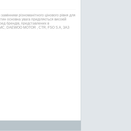
 замінники різноманітного цінового рівня для
ин основна увага приділяється високій
еред брендів, представлених в
 PMC, DAEWOO MOTOR , CTR, FSO S.A, ЗАЗ