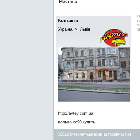
Мастила
П
Контакти
н
я
Україна, м. Львів
с
http://avtey.com.ua
вольво xc90 купить
©2022 Інтернет-магазин автозапчастин