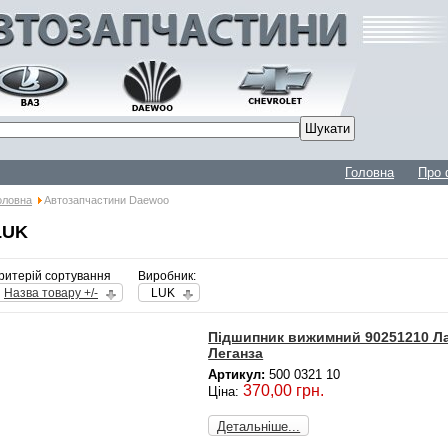
Головна
Про 
оловна
Автозапчастини Daewoo
LUK
ритерій сортування
Виробник:
Назва товару +/-
LUK
Підшипник вижимний 90251210 Лан
Леганза
Артикул:
500 0321 10
370,00 грн.
Ціна:
Детальніше...