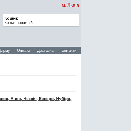
м. Львів
Кошик
Кошик порожній
фірму
Оплата
Доставка
Контакти
ос, Авео, Нексія, Есперо, Нубіра,