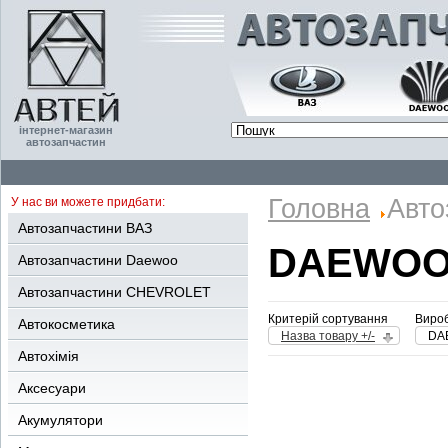
інтернет-магазин
автозапчастин
Головна
Авто
У нас ви можете придбати:
Автозапчастини ВАЗ
DAEWOO
Автозапчастини Daewoo
Автозапчастини CHEVROLET
Критерій сортування
Вироб
Автокосметика
Назва товару +/-
DA
Автохімія
Аксесуари
Акумулятори