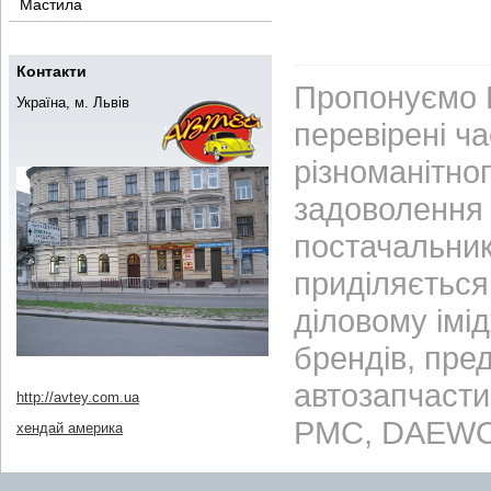
Мастила
Контакти
Пропонуємо В
Україна, м. Львів
перевірені ч
різноманітно
задоволення 
постачальник
приділяється 
діловому імі
брендів, пре
автозапчасти
http://avtey.com.ua
PMC, DAEWO
хендай америка