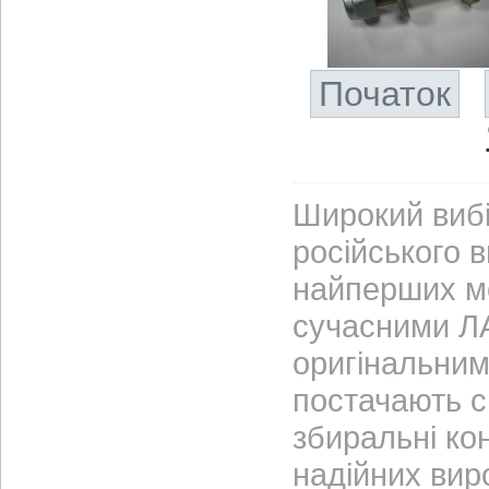
Початок
Широкий вибі
російського 
найперших м
сучасними ЛА
оригінальним
постачають с
збиральні ко
надійних вир