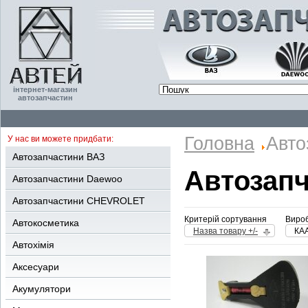
інтернет-магазин
автозапчастин
Головна
Авто
У нас ви можете придбати:
Автозапчастини ВАЗ
Автозап
Автозапчастини Daewoo
Автозапчастини CHEVROLET
Критерій сортування
Вироб
Автокосметика
Назва товару +/-
КА
Автохімія
Аксесуари
Акумулятори