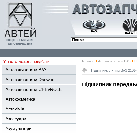
інтернет-магазин
автозапчастин
Головна
Автозапчастини ВАЗ
П
У нас ви можете придбати:
Автозапчастини ВАЗ
Підшипник ступиці ВАЗ 2101-
Автозапчастини Daewoo
Підшипник передньо
Автозапчастини CHEVROLET
Автокосметика
Автохімія
Аксесуари
Акумулятори