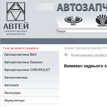
інтернет-магазин
автозапчастин
Головна
Автозапчастини ВАЗ
В
У нас ви можете придбати:
Автозапчастини ВАЗ
Втулки реактивної тяги ВАЗ 2
Автозапчастини Daewoo
Вимикач заднього х
Автозапчастини CHEVROLET
Автокосметика
Автохімія
Аксесуари
Акумулятори