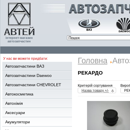
інтернет-магазин
автозапчастин
Головна
Авто
У нас ви можете придбати:
Автозапчастини ВАЗ
РЕКАРДО
Автозапчастини Daewoo
Автозапчастини CHEVROLET
Критерій сортування
Вироб
Назва товару +/-
РЕ
Автокосметика
Автохімія
Аксесуари
Акумулятори