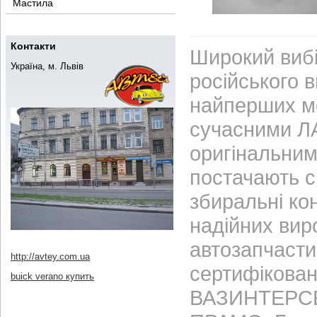
Мастила
Контакти
Широкий вибі
Україна, м. Львів
російського 
найперших м
сучасними ЛА
оригінальним
постачають с
збиральні ко
надійних вир
автозапчасти
http://avtey.com.ua
сертифікован
buick verano купить
ВАЗИНТЕРСЕР