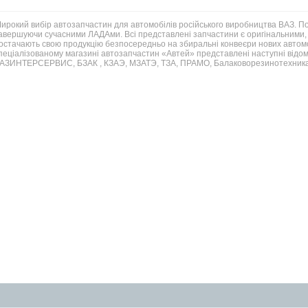
ирокий вибір автозапчастин для автомобілів російського виробництва ВАЗ. 
авершуючи сучасними ЛАДАми. Всі представлені запчастини є оригінальними, 
остачають свою продукцію безпосередньо на збиральні конвеєри нових автомо
пеціалізованому магазині автозапчастин «Автей» представлені наступні відом
АЗИНТЕРСЕРВИС, БЗАК , КЗАЭ, МЗАТЭ, ТЗА, ПРАМО, Балаковорезинотехника