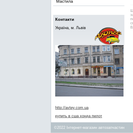
Мастила
Ш
з
Контакти
п
с
В
Україна, м. Львів
http://avtey.com.ua
купить в сша хонда пилот
©2022 Інтернет-магазин автозапчастин