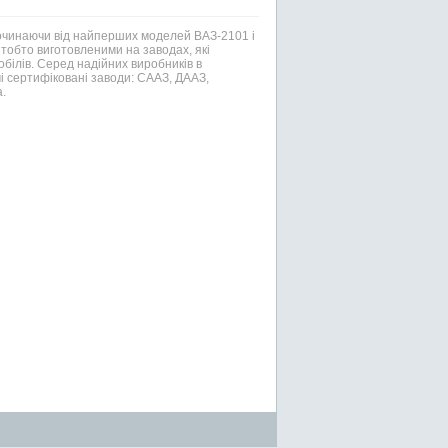
Починаючи від найперших моделей ВАЗ-2101 і
тобто виготовленими на заводах, які
білів. Серед надійних виробників в
і сертифіковані заводи: СААЗ, ДААЗ,
.