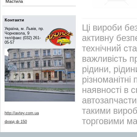
Мастила
Контакти
Ці вироби бе
Україна, м. Львів, пр.
Чорновола, 9
активну безп
тел/факс (032) 261-
05-57
технічний ст
важливість пр
рідини, рідин
різноманітні 
наявності в 
автозапчасти
такими вироб
http://avtey.com.ua
торговими м
форд ф 150