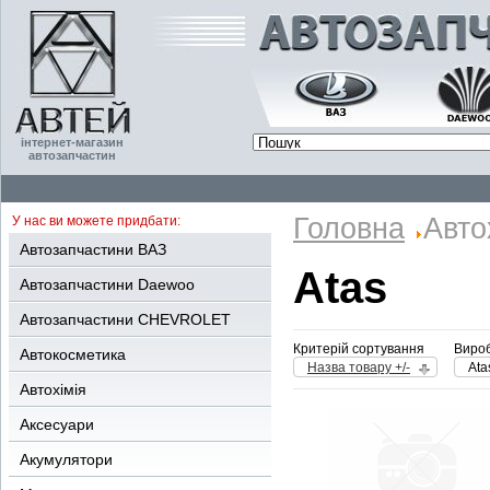
інтернет-магазин
автозапчастин
Головна
Авто
У нас ви можете придбати:
Автозапчастини ВАЗ
Atas
Автозапчастини Daewoo
Автозапчастини CHEVROLET
Критерій сортування
Вироб
Автокосметика
Назва товару +/-
Ata
Автохімія
Аксесуари
Акумулятори