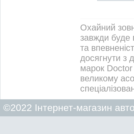
Охайний зовн
завжди буде 
та впевненіст
досягнути з 
марок Doctor 
великому асо
спеціалізова
©2022 Інтернет-магазин авт