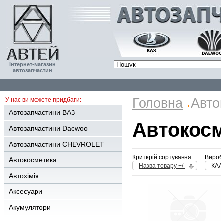
інтернет-магазин
автозапчастин
Головна
Авто
У нас ви можете придбати:
Автозапчастини ВАЗ
Автокос
Автозапчастини Daewoo
Автозапчастини CHEVROLET
Критерій сортування
Вироб
Автокосметика
Назва товару +/-
КА
Автохімія
Аксесуари
Акумулятори