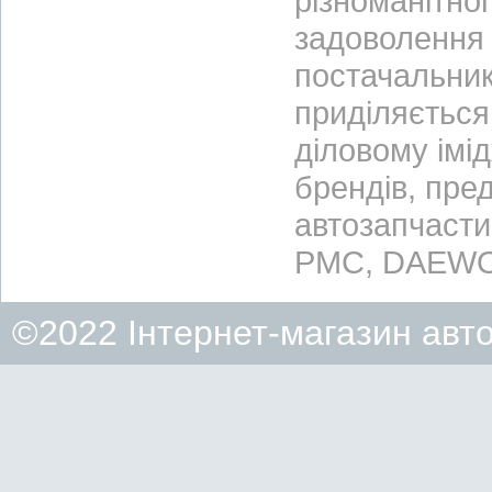
різноманітно
задоволення 
постачальник
приділяється 
діловому імі
брендів, пре
автозапчасти
PMC, DAEWO
©2022 Інтернет-магазин авт