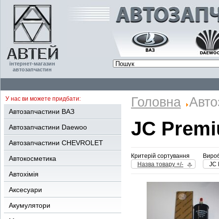
інтернет-магазин
автозапчастин
Головна
Авто
У нас ви можете придбати:
Автозапчастини ВАЗ
JC Prem
Автозапчастини Daewoo
Автозапчастини CHEVROLET
Критерій сортування
Вироб
Автокосметика
Назва товару +/-
JC
Автохімія
Аксесуари
Акумулятори