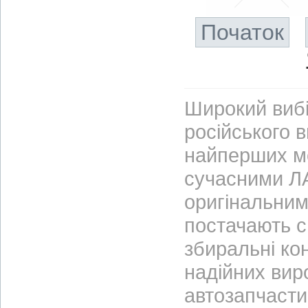
Початок
Широкий вибі
російського 
найперших м
сучасними ЛА
оригінальним
постачають с
збиральні ко
надійних вир
автозапчасти