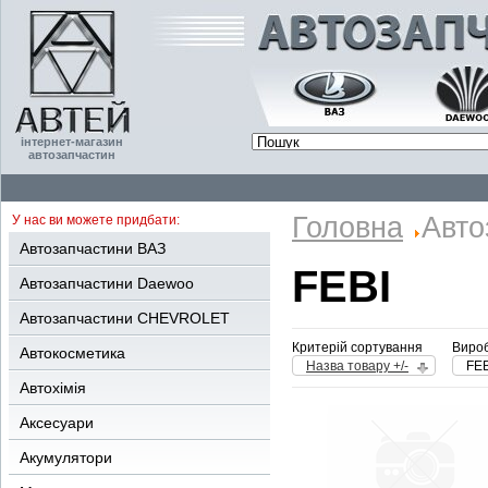
інтернет-магазин
автозапчастин
Головна
Авто
У нас ви можете придбати:
Автозапчастини ВАЗ
FEBI
Автозапчастини Daewoo
Автозапчастини CHEVROLET
Критерій сортування
Вироб
Автокосметика
Назва товару +/-
FEB
Автохімія
Аксесуари
Акумулятори