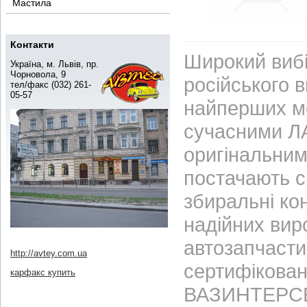
Мастила
Контакти
Широкий вибі
Україна, м. Львів, пр.
Чорновола, 9
російського 
тел/факс (032) 261-
05-57
найперших м
сучасними ЛА
оригінальним
постачають с
збиральні ко
надійних вир
автозапчасти
http://avtey.com.ua
сертифікован
карфакс купить
ВАЗИНТЕРСЕР