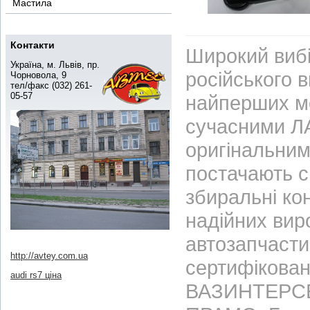
Мастила
Контакти
Широкий вибі
Україна, м. Львів, пр.
російського 
Чорновола, 9
тел/факс (032) 261-
05-57
найперших м
сучасними ЛА
оригінальним
постачають с
збиральні ко
надійних вир
автозапчасти
http://avtey.com.ua
сертифікован
audi rs7 ціна
ВАЗИНТЕРСЕР