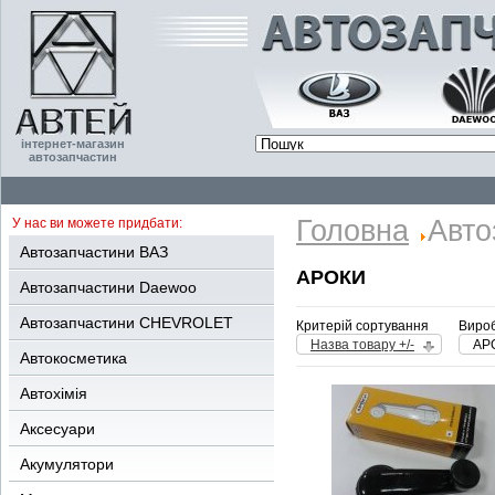
інтернет-магазин
автозапчастин
Головна
Авто
У нас ви можете придбати:
Автозапчастини ВАЗ
АРОКИ
Автозапчастини Daewoo
Автозапчастини CHEVROLET
Критерій сортування
Вироб
Назва товару +/-
АР
Автокосметика
Автохімія
Аксесуари
Акумулятори