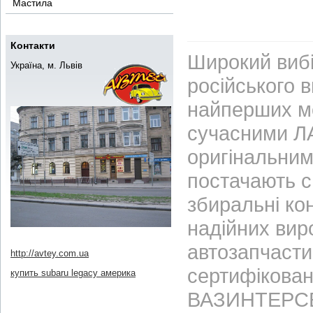
Мастила
Контакти
Широкий вибі
Україна, м. Львів
російського 
найперших м
сучасними ЛА
оригінальним
постачають с
збиральні ко
надійних вир
автозапчасти
http://avtey.com.ua
сертифікован
купить subaru legacy америка
ВАЗИНТЕРСЕР