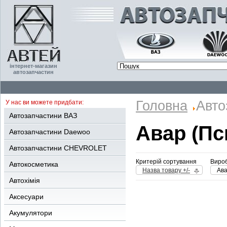
інтернет-магазин
автозапчастин
Головна
Авто
У нас ви можете придбати:
Автозапчастини ВАЗ
Авар (Пс
Автозапчастини Daewoo
Автозапчастини CHEVROLET
Критерій сортування
Вироб
Автокосметика
Назва товару +/-
Ава
Автохімія
Аксесуари
Акумулятори