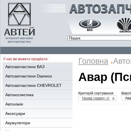
інтернет-магазин
автозапчастин
Головна
Авто
У нас ви можете придбати:
Автозапчастини ВАЗ
Авар (Пс
Автозапчастини Daewoo
Автозапчастини CHEVROLET
Критерій сортування
Вироб
Автокосметика
Назва товару -/+
Ава
Автохімія
Аксесуари
Акумулятори