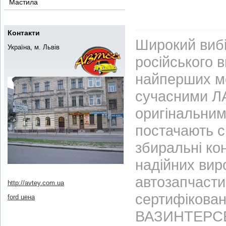
Мастила
Контакти
Широкий вибі
Україна, м. Львів
російського 
найперших м
сучасними ЛА
оригінальним
постачають с
збиральні ко
надійних вир
автозапчасти
http://avtey.com.ua
сертифікован
ford цена
ВАЗИНТЕРСЕР