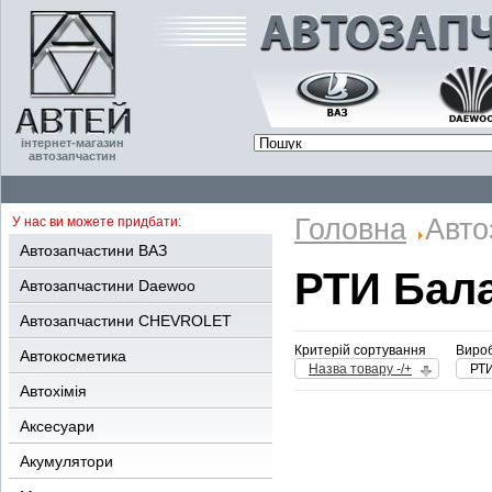
інтернет-магазин
автозапчастин
Головна
Авто
У нас ви можете придбати:
Автозапчастини ВАЗ
РТИ Бал
Автозапчастини Daewoo
Автозапчастини CHEVROLET
Критерій сортування
Вироб
Автокосметика
Назва товару -/+
РТИ
Автохімія
Аксесуари
Акумулятори