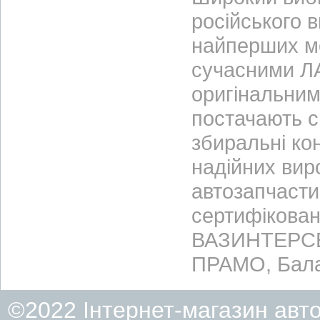
російського 
найперших м
сучасними ЛА
оригінальним
постачають с
збиральні ко
надійних вир
автозапчасти
сертифікован
ВАЗИНТЕРСЕР
ПРАМО, Бала
©2022 Інтернет-магазин авт