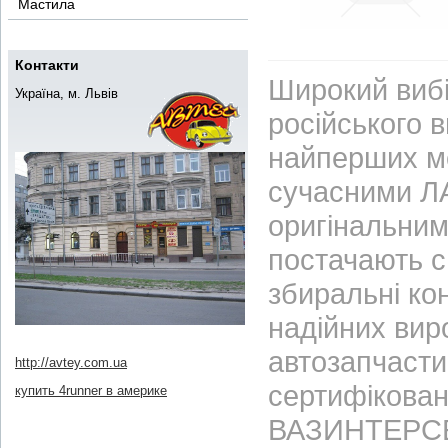
Мастила
Контакти
Широкий вибі
Україна, м. Львів
російського 
найперших м
сучасними ЛА
оригінальним
постачають с
збиральні ко
надійних вир
автозапчасти
http://avtey.com.ua
сертифікован
купить 4runner в америке
ВАЗИНТЕРСЕР