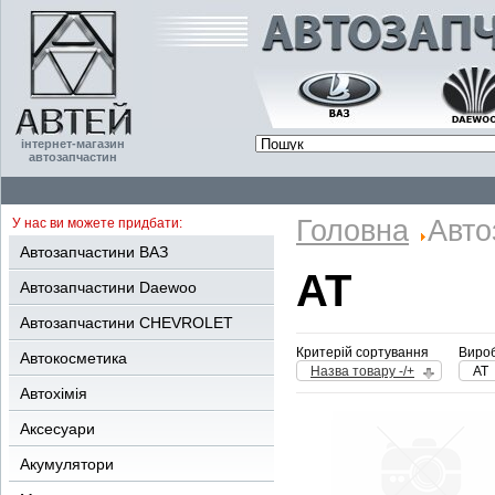
інтернет-магазин
автозапчастин
Головна
Авто
У нас ви можете придбати:
Автозапчастини ВАЗ
AT
Автозапчастини Daewoo
Автозапчастини CHEVROLET
Критерій сортування
Вироб
Автокосметика
Назва товару -/+
AT
Автохімія
Аксесуари
Акумулятори