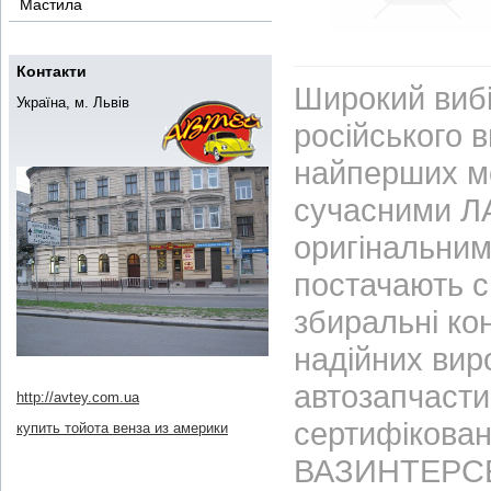
Мастила
Контакти
Широкий вибі
Україна, м. Львів
російського 
найперших м
сучасними ЛА
оригінальним
постачають с
збиральні ко
надійних вир
автозапчасти
http://avtey.com.ua
сертифікован
купить тойота венза из америки
ВАЗИНТЕРСЕР