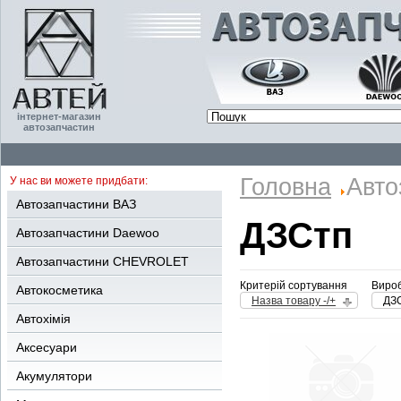
інтернет-магазин
автозапчастин
Головна
Авто
У нас ви можете придбати:
Автозапчастини ВАЗ
ДЗСтп
Автозапчастини Daewoo
Автозапчастини CHEVROLET
Критерій сортування
Вироб
Автокосметика
Назва товару -/+
ДЗ
Автохімія
Аксесуари
Акумулятори