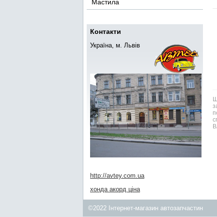
Мастила
Контакти
Україна, м. Львів
Ш
з
п
с
В
http://avtey.com.ua
хонда акорд ціна
©2022 Інтернет-магазин автозапчастин