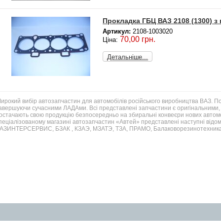
Прокладка ГБЦ ВАЗ 2108 (1300) з
Артикул:
2108-1003020
70,00 грн.
Ціна:
Детальніше...
ирокий вибір автозапчастин для автомобілів російського виробництва ВАЗ. 
авершуючи сучасними ЛАДАми. Всі представлені запчастини є оригінальними, 
остачають свою продукцію безпосередньо на збиральні конвеєри нових автомо
пеціалізованому магазині автозапчастин «Автей» представлені наступні відом
АЗИНТЕРСЕРВИС, БЗАК , КЗАЭ, МЗАТЭ, ТЗА, ПРАМО, Балаковорезинотехника