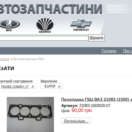
Головна
Про 
оловна
Автозапчастини ВАЗ
ЕзАТИ
ритерій сортування
Виробник:
Назва товару -/+
ЕзАТИ
Прокладка ГБЦ ВАЗ 21083 (1500) 
Артикул:
21083-1003020-07
60,00 грн.
Ціна:
Детальніше...