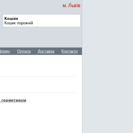
м. Львів
Кошик
Кошик порожній
фірму
Оплата
Доставка
Контакти
з герметиком