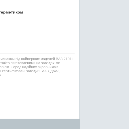
 герметиком
Починаючи від найперших моделей ВАЗ-2101 і
тобто виготовленими на заводах, які
білів. Серед надійних виробників в
і сертифіковані заводи: СААЗ, ДААЗ,
.