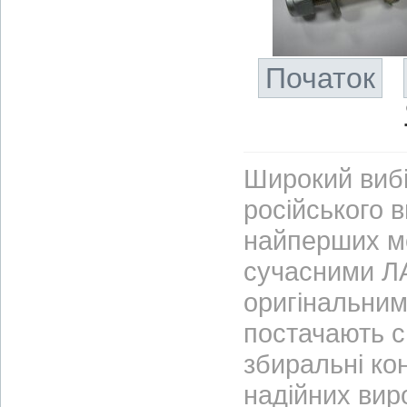
Початок
Широкий вибі
російського 
найперших м
сучасними ЛА
оригінальним
постачають с
збиральні ко
надійних вир