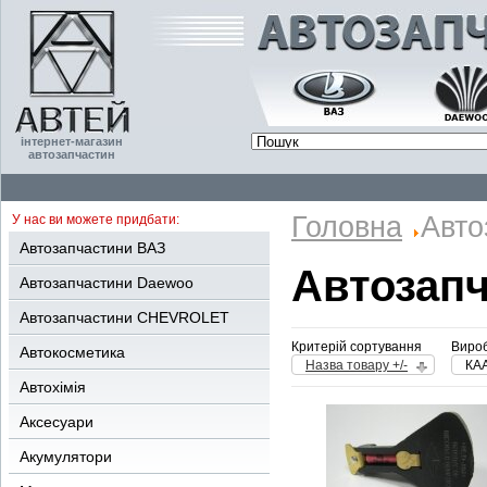
інтернет-магазин
автозапчастин
Головна
Авто
У нас ви можете придбати:
Автозапчастини ВАЗ
Автозап
Автозапчастини Daewoo
Автозапчастини CHEVROLET
Критерій сортування
Вироб
Автокосметика
Назва товару +/-
КА
Автохімія
Аксесуари
Акумулятори