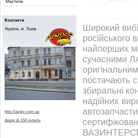
Мастила
Контакти
Широкий вибі
Україна, м. Львів
російського 
найперших м
сучасними ЛА
оригінальним
постачають с
збиральні ко
надійних вир
автозапчасти
http://avtey.com.ua
сертифікован
форд ф 150 купить
ВАЗИНТЕРСЕР