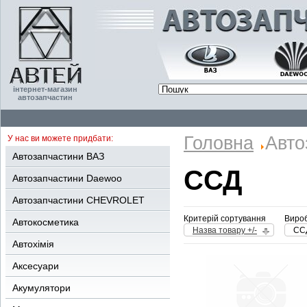
інтернет-магазин
автозапчастин
Головна
Авто
У нас ви можете придбати:
Автозапчастини ВАЗ
ССД
Автозапчастини Daewoo
Автозапчастини CHEVROLET
Критерій сортування
Вироб
Автокосметика
Назва товару +/-
СС
Автохімія
Аксесуари
Акумулятори