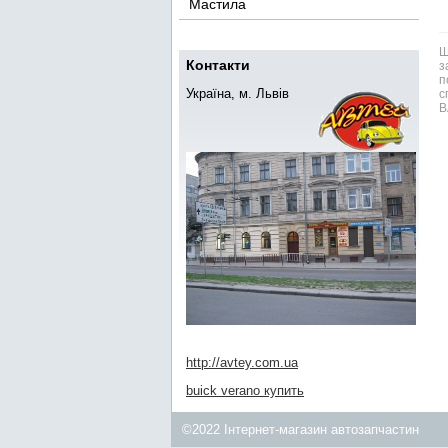
Мастила
Ш
Контакти
з
п
Україна, м. Львів
с
В
http://avtey.com.ua
buick verano купить
©2022 Інтернет-магазин автозапчастин