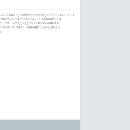
Починаючи від найперших моделей ВАЗ-2101 і
тобто виготовленими на заводах, які
білів. Серед надійних виробників в
і сертифіковані заводи: СААЗ, ДААЗ,
.