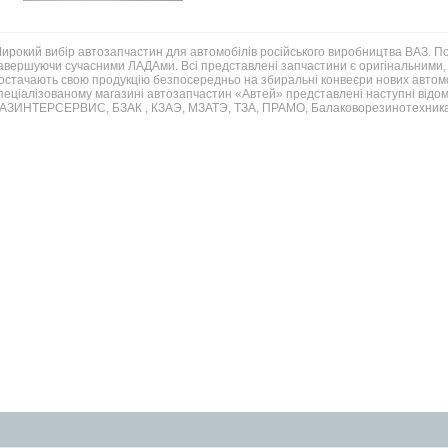
ирокий вибір автозапчастин для автомобілів російського виробництва ВАЗ. 
авершуючи сучасними ЛАДАми. Всі представлені запчастини є оригінальними, 
остачають свою продукцію безпосередньо на збиральні конвеєри нових автомо
пеціалізованому магазині автозапчастин «Автей» представлені наступні відом
АЗИНТЕРСЕРВИС, БЗАК , КЗАЭ, МЗАТЭ, ТЗА, ПРАМО, Балаковорезинотехника