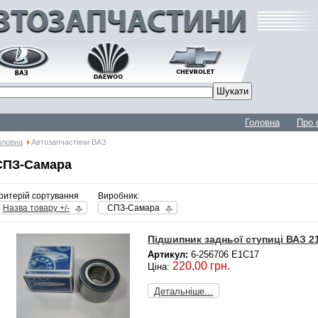
Головна
Про 
оловна
Автозапчастини ВАЗ
СПЗ-Самара
ритерій сортування
Виробник:
Назва товару +/-
СПЗ-Самара
Підшипник задньої ступиці ВАЗ 210
Артикул:
6-256706 Е1С17
220,00 грн.
Ціна:
Детальніше...