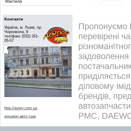
Мастила
Контакти
Пропонуємо В
Україна, м. Львів, пр.
Чорновола, 9
перевірені ч
тел/факс (032) 261-
05-57
різноманітно
задоволення 
постачальник
приділяється 
діловому імі
брендів, пре
автозапчасти
http://avtey.com.ua
PMC, DAEWO
аукцион авто сша