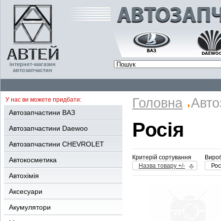
інтернет-магазин
автозапчастин
Головна
Авто
У нас ви можете придбати:
Автозапчастини ВАЗ
Росія
Автозапчастини Daewoo
Автозапчастини CHEVROLET
Критерій сортування
Вироб
Автокосметика
Назва товару +/-
Рос
Автохімія
Аксесуари
Акумулятори