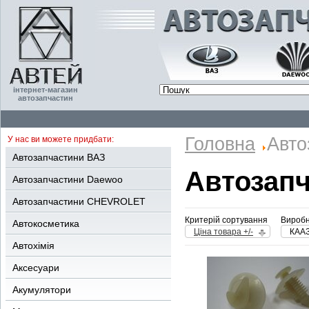
інтернет-магазин
автозапчастин
Головна
Авто
У нас ви можете придбати:
Автозапчастини ВАЗ
Автозап
Автозапчастини Daewoo
Автозапчастини CHEVROLET
Критерій сортування
Виробн
Автокосметика
Ціна товара +/-
КАА
Автохімія
Аксесуари
Акумулятори