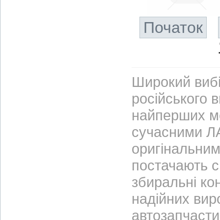
Початок
Широкий вибі
російського 
найперших м
сучасними ЛА
оригінальним
постачають с
збиральні ко
надійних вир
автозапчасти