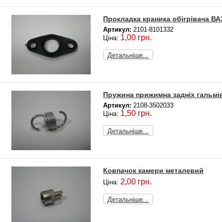
Прокладка краника обігрівача ВА
Артикул:
2101-8101332
1,00 грн.
Ціна:
Детальніше...
Пружина прижимна задніх гальмів
Артикул:
2108-3502033
1,50 грн.
Ціна:
Детальніше...
Ковпачок камери металевий
2,00 грн.
Ціна:
Детальніше...