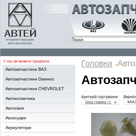
інтернет-магазин
автозапчастин
Головна
Авто
У нас ви можете придбати:
Автозапчастини ВАЗ
Автозап
Автозапчастини Daewoo
Автозапчастини CHEVROLET
Критерій сортування
Виробн
Автокосметика
Ціна товара +/-
КАА
Автохімія
Аксесуари
Акумулятори