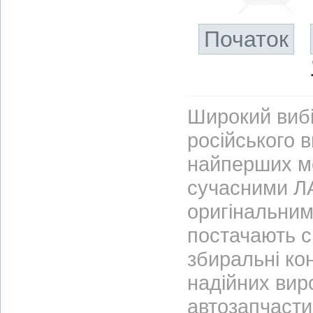
Початок
Широкий вибі
російського 
найперших м
сучасними ЛА
оригінальним
постачають с
збиральні ко
надійних вир
автозапчасти