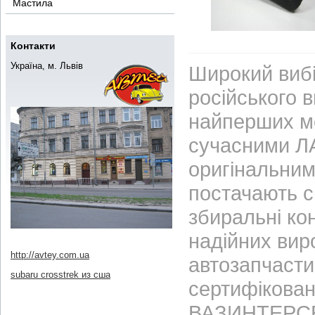
Мастила
Контакти
Україна, м. Львів
Широкий вибі
російського 
найперших м
сучасними ЛА
оригінальним
постачають с
збиральні ко
надійних вир
http://avtey.com.ua
автозапчасти
subaru crosstrek из сша
сертифікован
ВАЗИНТЕРСЕР