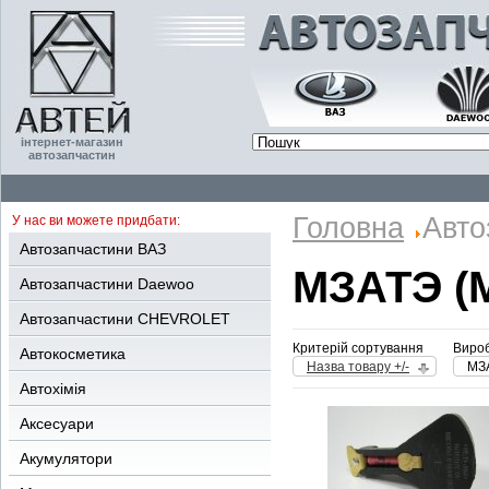
інтернет-магазин
автозапчастин
Головна
Авто
У нас ви можете придбати:
Автозапчастини ВАЗ
МЗАТЭ (
Автозапчастини Daewoo
Автозапчастини CHEVROLET
Критерій сортування
Вироб
Автокосметика
Назва товару +/-
МЗА
Автохімія
Аксесуари
Акумулятори