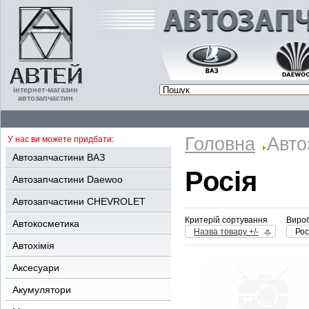
інтернет-магазин
автозапчастин
Головна
Авто
У нас ви можете придбати:
Автозапчастини ВАЗ
Росія
Автозапчастини Daewoo
Автозапчастини CHEVROLET
Критерій сортування
Вироб
Автокосметика
Назва товару +/-
Рос
Автохімія
Аксесуари
Акумулятори